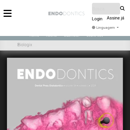
Assine já
Login
Linguagem
Home
Acervo
Submeter
Sobre Nós